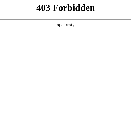
企业业务
个人业务
了解我们
投资者
>
智慧零售解决方案
新日 @ 北京建筑设计院
EN
Global
筑遇见科技赋能，会碰撞