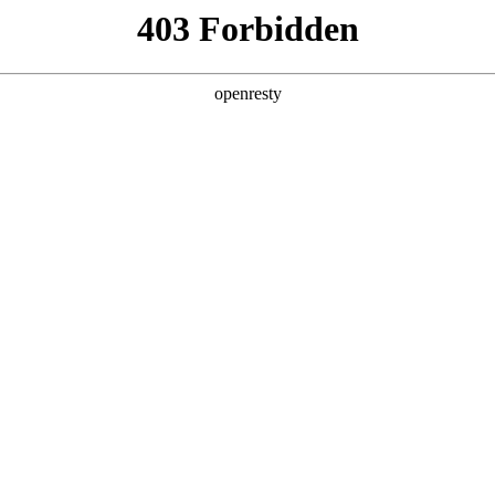
企业业务
个人业务
了解我们
投资者
功
EN
Global
创新平台
投资者关系
技术策源地开放课题
信息
科技知乎
公司公告
BOE创新
财务信息
协同创新平台
公司治理